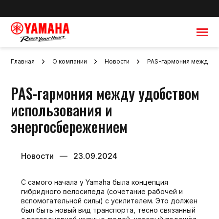
Главная
О компании
Новости
PAS-гармония между у
Главная
PAS-гармония между удобством
О компании
использования и
Дилеры
энергосбережением
Новости
—
23.09.2024
Обратная связь
С самого начала у Yamaha была концепция
гибридного велосипеда (сочетание рабочей и
вспомогательной силы) с усилителем. Это должен
был быть новый вид транспорта, тесно связанный